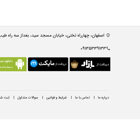
اصفهان، چهارراه تختی، خیابان مسجد سید، بعداز سه راه طیب،
09135339133
درباره ما
|
تماس با ما
|
شرایط و قوانین
|
سوالات متداول
|
ثبت شک