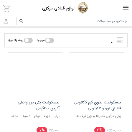
لوازم قنادی مرکزی
جستجو در محصولات...
موجود
پیشنهاد ویژه
بیسکوئیت بدون کرم کاکائویی
بیسکوئیت پتی بور وانیلی
فله ای اورنو 3کیلویی
آدرین 200گرمی
برای تزئین دسرها و چیز کیک‌ ها
برای تهیه انواع دسرها مانند
تیرامیسو، دسر لیوانی و رولت‌های
یخچالی
7%
4%
75,000
1,560,000