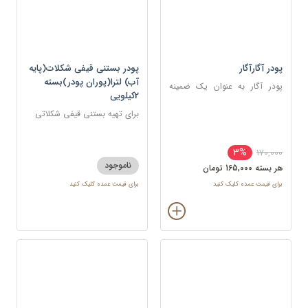
پودر آگارآگار
پودر بستنی قیفی شکلات(پایه
آب) لترا(پوران پودر)بسته
پودر آگار به عنوان یک ضمینه
2کیلویی
ژله‌ای در صنایع مختلف مورد
استفاده قرار می‌گیرد.
برای تهیه بستنی قیفی شکلاتی
3%
170,000
ناموجود
هر بسته 165,000 تومان
برای قیمت عمده کلیک کنید
برای قیمت عمده کلیک کنید