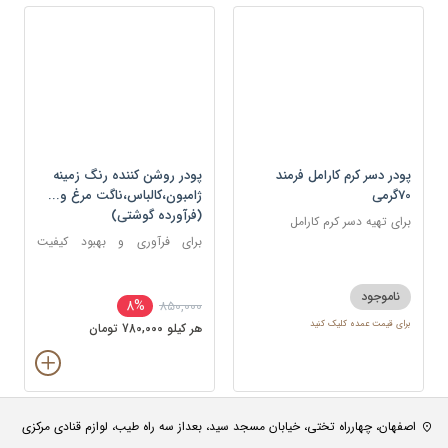
پودر دسر کرم کارامل فرمند
پودر روشن کننده رنگ زمینه
70گرمی
ژامبون،کالباس،ناگت مرغ و...
(فرآورده گوشتی)
برای تهیه دسر کرم کارامل
برای فرآوری و بهبود کیفیت
محصولات گوشتی
ناموجود
8%
850,000
برای قیمت عمده کلیک کنید
هر کيلو 780,000 تومان
اصفهان، چهارراه تختی، خیابان مسجد سید، بعداز سه راه طیب، لوازم قنادی مرکزی