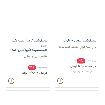
بیسکوئیت لتوس 200گرمی
بیسکوئیت کرمدار بسته تکی
مینی
برای تهیه انواع دسرها، اسموتی‌ها،
دایجستیو450گرم(کارتن6عدد)-
و کیک‌ها به عنوان لایه یا تزئین
اورنو-آدرین/کارتن-عدد
مناسب برای پذیرایی
7%
197,500
هر عدد 184,000 تومان
12%
250,000
برای قیمت عمده کلیک کنید
هر عدد 220,000 تومان