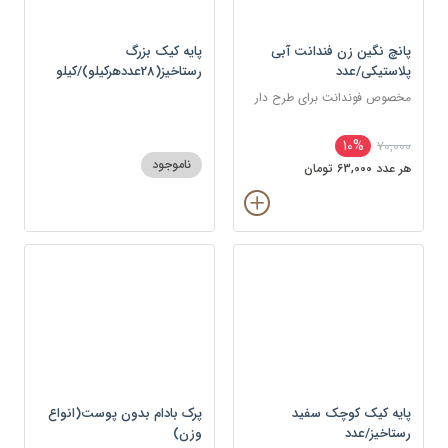
پانچ نگین زن فندانت آبی
پایه کیک بزرگ
پلاستیکی/عدد
رستاخیز(28عددهرکیلو)/کیلو
مخصوص فوندانت برای طرح دار
10%
70,000
ناموجود
هر عدد 63,000 تومان
پایه کیک کوچک سفید
پرک بادام بدون پوست(انواع
رستاخیز/عدد
وزن)