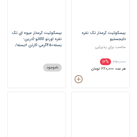
بیسکوئیت کرمدار تک نفره
بیسکوئیت کرمدار میوه ای تک
دایجستیو
نفره اورنو کاکائو-آدرین-
بسته450گرمی-کارتن 6بسته/
مناسب برای پذیرایی
کارتن-بسته
12%
250,000
ناموجود
هر عدد 220,000 تومان