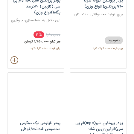
پودر پروتئین ایزوله سویا
پودر پروتئین شیر(mpc)ام پی
90%پروتئین(انواع وزن)
سی (کازیین) 70درصد
پگاه(انواع وزن)
برای تولید محصولاتی مانند نان،
بیسکوئیت و نوشیدنی های
این مکمل به عضله‌سازی، جلوگیری
پروتئینی
از تحلیل عضلانی، ریکاوری و
افزایش قدرت کمک می‌کند.
3%
1,800,000
ناموجود
هر کيلو 1,750,000 تومان
برای قیمت عمده کلیک کنید
برای قیمت عمده کلیک کنید
پودر پروتئین شیر(mpc)ام پی
پودر تایلوس ترک 80گرمی
سی)کازئین-زرین شاد-
مخصوص فندانت/قوطی