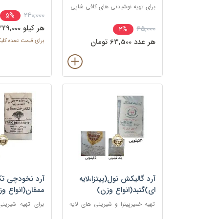
سوپ‌ها، فرنی، حلوا
برای تهیه نوشیدنی های کافی شاپی
240,000
5%
هر کيلو 229,000 تومان
65,000
2%
هر عدد 63,500 تومان
برای قیمت عمده کلی
آرد گالیکش نول(پیتزا،لایه
آرد نخودچی ت
ای)گنبد(انواع وزن)
ممقان(انواع و
تهیه خمیرپیتزا و شیرینی های لایه
برای تهیه شیرین
ای و دانمارکی
های مختلف، برخی 