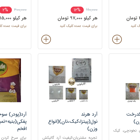
200,000
110,000
2%
12%
هر کيلو 97,000 تومان
هر کيلو 195,000 تومان
ک کنید
برای قیمت عمده کلیک کنید
برای قیمت عمده کل
کدرخت
آرد هرند
آرد(پودر) سوخ
زن)
نول(پیتزا،کیک،نان)(انواع
پفکی(بنیه=تم
وزن)
افخم
ی نخودچی، کیک
غذا ها
تجربه مشتریان؛کیفیت آرد گالیکش
برای سرخ کردن 