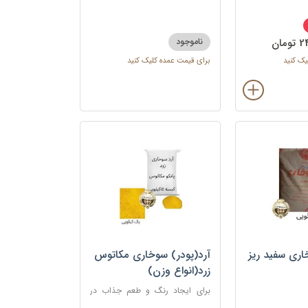
واع سبزیجات
شنیسل، کتلت، شامی، همبرگر و
انواع غذاهای سوخاری
ناموجود
یک کنید
برای قیمت عمده کلیک کنید
اری سفید ریز
آرد(پودر) سوخاری مکاتوس
زرد(انواع وزن)
برای ایجاد رنگ و طعم جذاب در
غذاهای سرخ شده مانند کراکت ها،