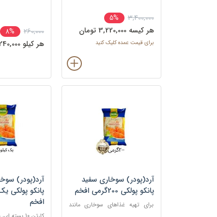
3,400,000
5%
هر کيسه 3,220,000 تومان
260,000
8%
برای قیمت عمده کلیک کنید
هر کيلو 240,000 تومان
آرد(پودر) سوخاری سفید
آرد(پودر) سوخ
پانکو پولکی 200گرمی افخم
پانکو پولکی یک
افخم
برای تهیه غذاهای سوخاری مانند
مرغ، میگو، ماهی، شنیسل، و کتلت
کارتن 10 بسته ای، بسته یک کیلویی