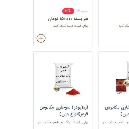
ناگت ها، مرغ، ماهی و میگو استفاده
می شود.
170,000
12%
هر بسته 150,000 تومان
یک کنید
برای قیمت عمده کلیک کنید
خاری مکاتوس
آرد(پودر) سوخاری مکاتوس
وزن)
قرمز(انواع وزن)
 و طعم جذاب در
برای ایجاد رنگ و طعم جذاب در
مانند کراکت ها،
غذاهای سرخ شده مانند کراکت ها،