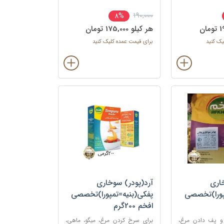
190,000
8%
هر کيلو 175,000 تومان
یک کنید
برای قیمت عمده کلیک کنید
اری
آرد(پودر) سوخاری
پورا)تخصصی
پفکی(بنیه=تمپورا)تخصصی
افخم 200گرم
و پف دادن مرغ،
برای سرخ کردن مرغ، میگو، ماهی،