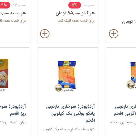
230,000
100,000
4%
5%
ی و میگو استفاده
ناگت ها، مرغ، ماهی و میگو استفاده
ناگت ها، مرغ، ما
می شود.
می شود.
هر کيلو 95,000 تومان
هر بسته 220,000 تومان
برای قیمت عمده کلیک کنید
برای قیمت عمده کل
ری نارنجی
آرد(پودر) سوخاری نارنجی
آرد(پودر) سوخ
پانکو پولکی یک کیلویی
ریز افخم
افخم
ی سوخاری مانند
برای ایجاد پوش
شنیسل، و کتلت
روی انواع غذاها
کارتن 10 بسته ای، بسته یک کیلویی
سرخ کردنی