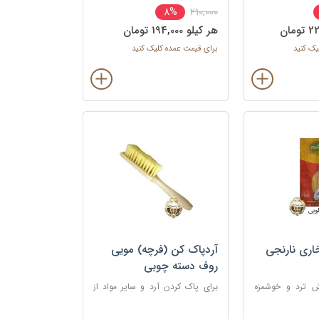
210,000
8%
هی و میگو استفاده
ناگت ها، مرغ، ماهی و میگو استفاده
می شود.
هر کيلو 194,000 تومان
یک کنید
برای قیمت عمده کلیک کنید
اری نارنجی
آردپاک کن (فرچه) مویی
روف دسته چوبی
ش ترد و خوشمزه
برای پاک کردن آرد و سایر مواد از
، به ویژه غذاهای
روی سطح کار