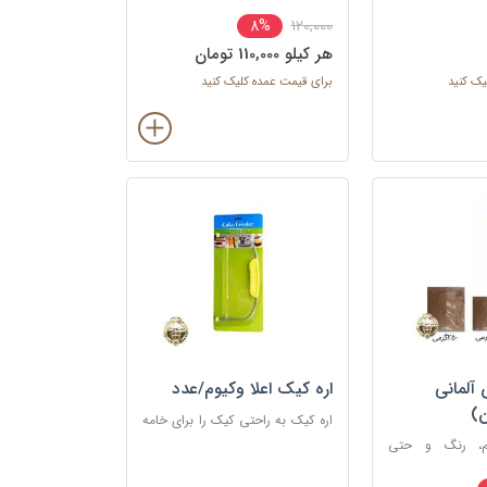
120,000
8%
هر کيلو 110,000 تومان
یک کنید
برای قیمت عمده کلیک کنید
آلمانی
اره کیک اعلا وکیوم/عدد
ن)
اره کیک به راحتی کیک را برای خامه
کشی و خامه گذاری بین لایه ها
م، رنگ و حتی
برش داده؛ بدون آنکه کیک خرد یا
ناصاف بریده شود.