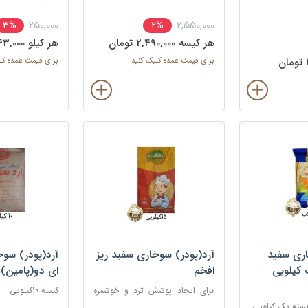
ستاره خیلی بهتر از هرند و باهمان
ماهی، میگو یا ان
قیمت
250,000
2,550,000
3%
2%
هر کيسه 2,490,000 تومان
هر کيلو 243,000 تومان
برای قیمت عمده کلیک کنید
برای قیمت عمده کل
اری سفید
آرد(پودر) سوخاری سفید ریز
آرد(پودر) سوخ
 کیلویی
افخم
ای دو(پامین)
برای ایجاد پوشش ترد و خوشمزه
کیسه 10کیلویی
روی انواع غذاها، به ویژه غذاهای