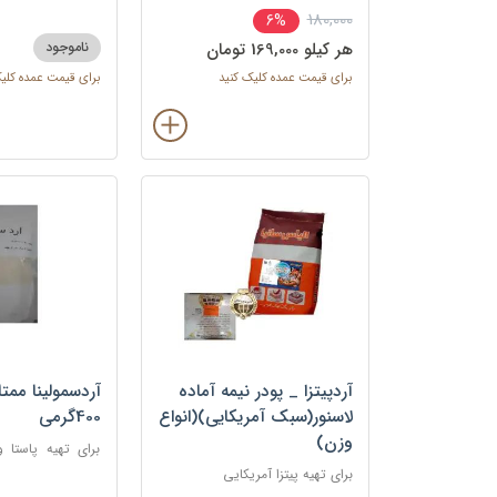
می شود.
180,000
6%
هر کيلو 169,000 تومان
ناموجود
برای قیمت عمده کلیک کنید
برای قیمت عمده کلی
آردپیتزا _ پودر نیمه آماده
آردسمولینا ممتا
لاسنور(سبک آمریکایی)(انواع
400گرمی
وزن)
برای تهیه پاستا و
نان‌ها و پیتز
برای تهیه پیتزا آمریکایی
بیسکوئیت‌ها، دسر