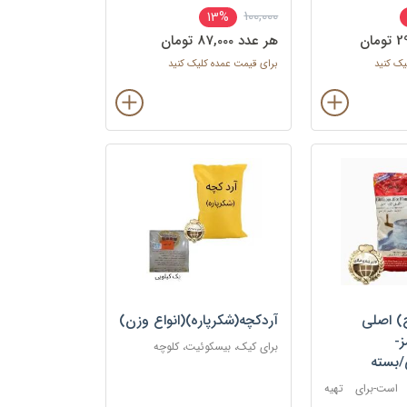
100,000
13%
هر عدد 87,000 تومان
یک کنید
برای قیمت عمده کلیک کنید
) اصلی
آردکچه(شکرپاره)(انواع وزن)
-
برای کیک، بیسکوئیت، کلوچه
3عددی است-برای تهیه
ینی‌های برنجی و