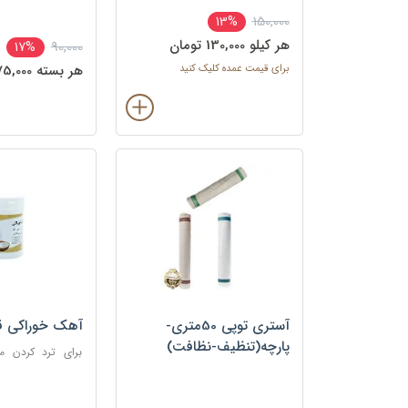
پودینگ، حلوای سمول
150,000
13%
هر کيلو 130,000 تومان
90,000
17%
برای قیمت عمده کلیک کنید
هر بسته 75,000 تومان
آستری توپی 50متری-
آهک خوراکی 
پارچه(تنظیف-نظافت)
برای ترد کردن می
ترشی‌جات، حفظ شک
حین پخت