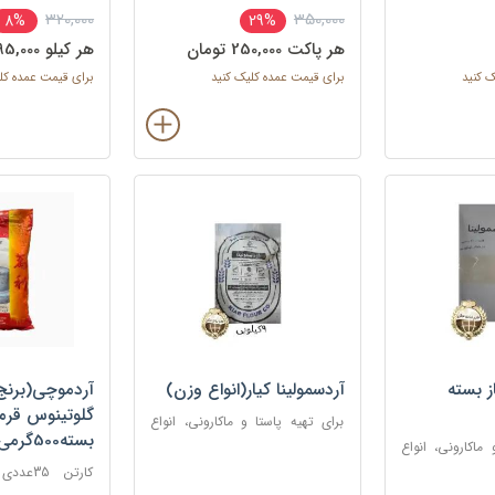
320,000
350,000
8%
29%
هر پاکت 250,000 تومان
هر کيلو 295,000 تومان
ک کنید
برای قیمت عمده کلیک کنید
برای قیمت عمده کل
ز بسته
آردسمولینا کیار(انواع وزن)
آردموچی(برنج
گلوتینوس قرمز
برای تهیه پاستا و ماکارونی، انواع
بسته500گرمی/بسته
نان‌ها و پیتزا، کیک‌ها و
 ماکارونی، انواع
بیسکوئیت‌ها، دسرها (مانند فرنی،
ا، کیک‌ها و
کارتن 5
پودینگ، حلوای سمولینا)
ها (مانند فرنی،
موچی، انواع شیر