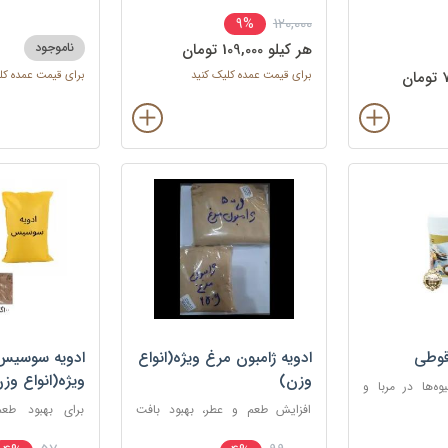
ینا)
کیک‌های برنجی
120,000
9%
هر کيلو 109,000 تومان
ناموجود
برای قیمت عمده کلیک کنید
برای قیمت عمده کل
قوطی
ادویه ژامبون مرغ ویژه(انواع
ادویه سوسیس 
وزن)
ویژه(انواع وز
وه‌ها در مربا و
ل و بافت آن‌ها
افزایش طعم و عطر، بهبود بافت
برای بهبود طع
گوشت و جلوگیری از بوی زهم
نگهداری سوسیس