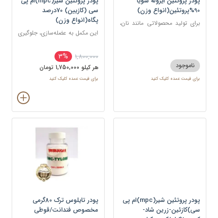
پودر پروتئین ایزوله سویا
پودر پروتئین شیر(mpc)ام پی
90%پروتئین(انواع وزن)
سی (کازیین) 70درصد
پگاه(انواع وزن)
برای تولید محصولاتی مانند نان،
بیسکوئیت و نوشیدنی های
این مکمل به عضله‌سازی، جلوگیری
پروتئینی
از تحلیل عضلانی، ریکاوری و
افزایش قدرت کمک می‌کند.
3%
1,800,000
ناموجود
هر کيلو 1,750,000 تومان
برای قیمت عمده کلیک کنید
برای قیمت عمده کلیک کنید
پودر پروتئین شیر(mpc)ام پی
پودر تایلوس ترک 80گرمی
سی)کازئین-زرین شاد-
مخصوص فندانت/قوطی