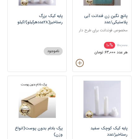
پانچ نگین زن فندانت آبی
پایه کیک بزرگ
پلاستیکی/عدد
رستاخیز(28عددهرکیلو)/کیلو
مخصوص فوندانت برای طرح دار
10%
70,000
ناموجود
هر عدد 63,000 تومان
پایه کیک کوچک سفید
پرک بادام بدون پوست(انواع
رستاخیز/عدد
وزن)