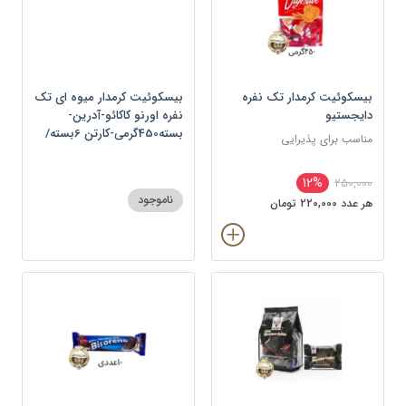
بیسکوئیت کرمدار تک نفره
بیسکوئیت کرمدار میوه ای تک
دایجستیو
نفره اورنو کاکائو-آدرین-
بسته450گرمی-کارتن 6بسته/
مناسب برای پذیرایی
کارتن-بسته
12%
250,000
ناموجود
هر عدد 220,000 تومان