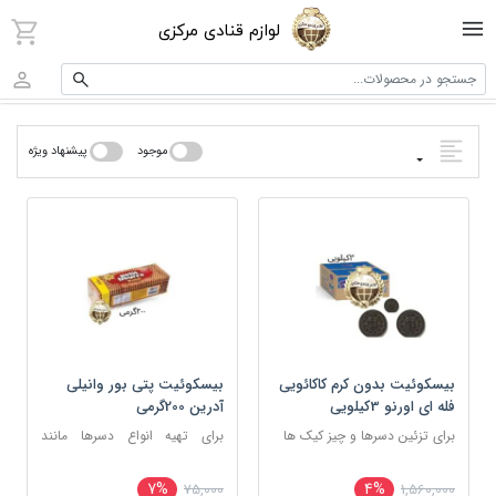
لوازم قنادی مرکزی
جستجو در محصولات...
موجود
پیشنهاد ویژه
بیسکوئیت بدون کرم کاکائویی
بیسکوئیت پتی بور وانیلی
فله ای اورنو 3کیلویی
آدرین 200گرمی
برای تزئین دسرها و چیز کیک‌ ها
برای تهیه انواع دسرها مانند
تیرامیسو، دسر لیوانی و رولت‌های
یخچالی
7%
4%
75,000
1,560,000