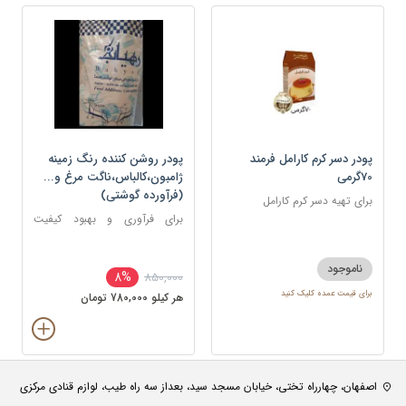
پودر دسر کرم کارامل فرمند
پودر روشن کننده رنگ زمینه
70گرمی
ژامبون،کالباس،ناگت مرغ و...
(فرآورده گوشتی)
برای تهیه دسر کرم کارامل
برای فرآوری و بهبود کیفیت
محصولات گوشتی
ناموجود
8%
850,000
برای قیمت عمده کلیک کنید
هر کيلو 780,000 تومان
اصفهان، چهارراه تختی، خیابان مسجد سید، بعداز سه راه طیب، لوازم قنادی مرکزی