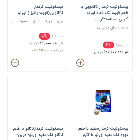
بیسکوئیت کرمدار کاکائویی با
بیسکوئیت کرمدار
طعم قهوه تک نفره اورنو
کاکائویی(قهوه-وانیل) اورنو
آدرین بسته290گرمی
برای تهیه انواع دسرها و
مناسب برای پذیرایی
شیرینی‌ها مانند کیک، بستنی،
شیک، موس و اسموتی
8%
48,000
هر عدد 44,000 تومان
6%
200,000
برای قیمت عمده کلیک کنید
هر عدد 187,000 تومان
بیسکوئیت کرمدارسفید با طعم
بیسکوئیت کرمدارکاکائو با طعم
قهوه تک نفره اورنو 310گرم
کاکائو تک نفره اورنو-آدرین-