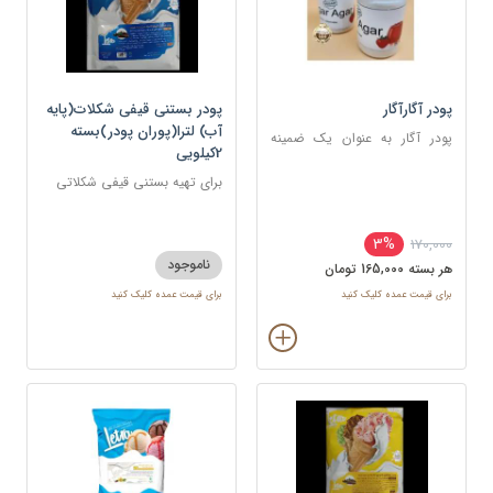
پودر آگارآگار
پودر بستنی قیفی شکلات(پایه
آب) لترا(پوران پودر)بسته
پودر آگار به عنوان یک ضمینه
2کیلویی
ژله‌ای در صنایع مختلف مورد
استفاده قرار می‌گیرد.
برای تهیه بستنی قیفی شکلاتی
3%
170,000
ناموجود
هر بسته 165,000 تومان
برای قیمت عمده کلیک کنید
برای قیمت عمده کلیک کنید