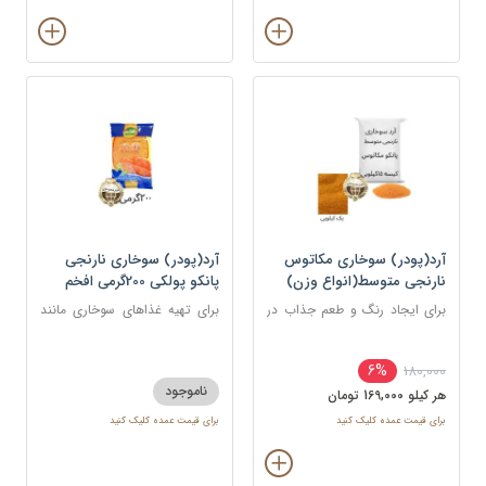
آرد(پودر) سوخاری مکاتوس
آرد(پودر) سوخاری نارنجی
نارنجی متوسط(انواع وزن)
پانکو پولکی 200گرمی افخم
برای ایجاد رنگ و طعم جذاب در
برای تهیه غذاهای سوخاری مانند
غذاهای سرخ شده مانند کراکت
مرغ، میگو، ماهی، شنیسل، و کتلت
ها، ناگت ها، مرغ، ماهی و میگو
6%
180,000
استفاده می شود.
ناموجود
هر کيلو 169,000 تومان
برای قیمت عمده کلیک کنید
برای قیمت عمده کلیک کنید