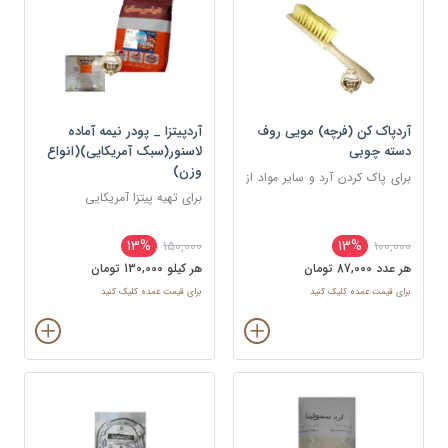
آردپاک کن (فرچه) مویی روف
آردپیتزا _ پودر نیمه آماده
دسته چوبی
لاسنور(سبک آمریکایی)(انواع
وزن)
برای پاک کردن آرد و سایر مواد از
روی سطح کار
برای تهیه پیتزا آمریکایی
13%
13%
150,000
100,000
هر عدد 87,000 تومان
هر کيلو 130,000 تومان
برای قیمت عمده کلیک کنید
برای قیمت عمده کلیک کنید