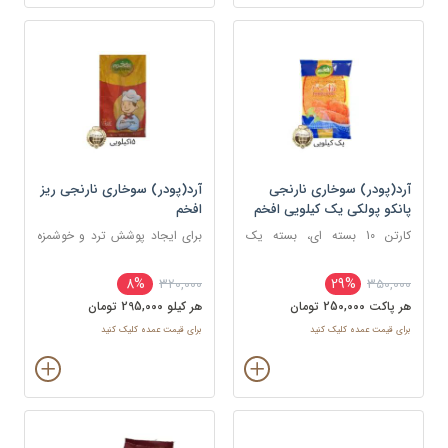
آرد(پودر) سوخاری نارنجی
آرد(پودر) سوخاری نارنجی ریز
پانکو پولکی یک کیلویی افخم
افخم
کارتن 10 بسته ای، بسته یک
برای ایجاد پوشش ترد و خوشمزه
کیلویی
روی انواع غذاها، به ویژه غذاهای
سرخ کردنی
8%
29%
320,000
350,000
هر پاکت 250,000 تومان
هر کيلو 295,000 تومان
برای قیمت عمده کلیک کنید
برای قیمت عمده کلیک کنید