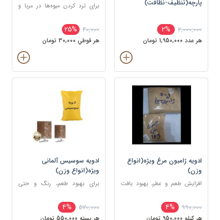
پارچه(تنظیف-نظافت)
برای ترد کردن میوه‌ها در مربا و
ترشی‌جات، حفظ شکل و بافت
آن‌ها حین پخت
25%
2%
40,000
2,000,000
هر عدد 1,950,000 تومان
هر قوطي 30,000 تومان
ادویه ژامبون مرغ ویژه(انواع
ادویه سوسیس آلمانی
وزن)
ویژه(انواع وزن)
افزایش طعم و عطر، بهبود بافت
برای بهبود طعم، رنگ و حتی
گوشت و جلوگیری از بوی زهم
نگهداری سوسیس
گوشت
4%
4%
570,000
990,000
هر کيلو 950,000 تومان
هر بسته 550,000 تومان