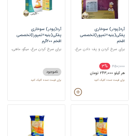
آرد(پودر) سوخاری
آرد(پودر) سوخاری
پفکی(بنیه=تمپورا)تخصصی
پفکی(بنیه=تمپورا)تخصصی
افخم
افخم 200گرم
برای سرخ کردن و پف دادن مرغ،
برای سرخ کردن مرغ، میگو، ماهی،
ماهی، میگو یا انواع سبزیجات
شنیسل، کتلت، شامی، همبرگر و
انواع غذاهای سوخاری
3%
250,000
ناموجود
هر کيلو 243,000 تومان
برای قیمت عمده کلیک کنید
برای قیمت عمده کلیک کنید