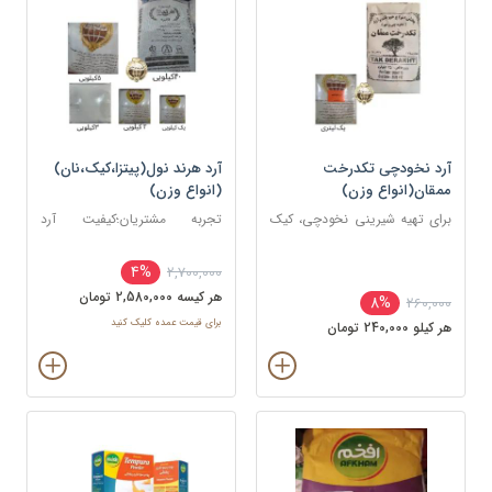
آرد نخودچی تکدرخت
آرد هرند نول(پیتزا،کیک،نان)
ممقان(انواع وزن)
(انواع وزن)
برای تهیه شیرینی نخودچی، کیک
تجربه مشتریان؛کیفیت آرد
های مختلف، برخی غذا ها
گالیکش ستاره خیلی بهتر از هرند
و باهمان قیمت
4%
2,700,000
هر کيسه 2,580,000 تومان
8%
260,000
برای قیمت عمده کلیک کنید
هر کيلو 240,000 تومان