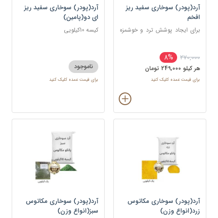
آرد(پودر) سوخاری سفید ریز
آرد(پودر) سوخاری سفید ریز
افخم
ای دو(پامین)
برای ایجاد پوشش ترد و خوشمزه
کیسه 10کیلویی
روی انواع غذاها، به ویژه غذاهای
سرخ کردنی
8%
270,000
ناموجود
هر کيلو 249,000 تومان
برای قیمت عمده کلیک کنید
برای قیمت عمده کلیک کنید
آرد(پودر) سوخاری مکاتوس
آرد(پودر) سوخاری مکاتوس
زرد(انواع وزن)
سبز(انواع وزن)