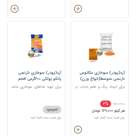
آرد(پودر) سوخاری مکاتوس
آرد(پودر) سوخاری نارنجی
نارنجی متوسط(انواع وزن)
پانکو پولکی 200گرمی افخم
برای ایجاد رنگ و طعم جذاب در
برای تهیه غذاهای سوخاری مانند
غذاهای سرخ شده مانند کراکت
مرغ، میگو، ماهی، شنیسل، و کتلت
ها، ناگت ها، مرغ، ماهی و میگو
6%
180,000
استفاده می شود.
ناموجود
هر کيلو 169,000 تومان
برای قیمت عمده کلیک کنید
برای قیمت عمده کلیک کنید