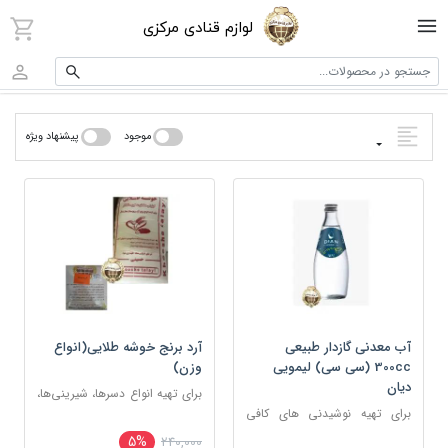
لوازم قنادی مرکزی
جستجو در محصولات...
موجود
پیشنهاد ویژه
آب معدنی گازدار طبیعی
آرد برنج خوشه طلایی(انواع
300cc (سی سی) لیمویی
وزن)
دیان
برای تهیه انواع دسرها، شیرینی‌ها،
برای تهیه نوشیدنی های کافی
سوپ‌ها، فرنی، حلوا
شاپی
5%
240,000