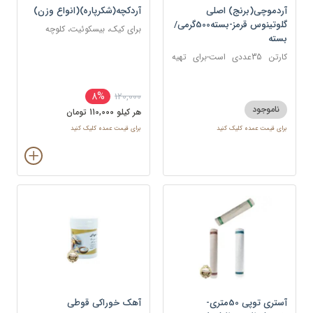
آردموچی(برنج) اصلی
آردکچه(شکرپاره)(انواع وزن)
گلوتینوس قرمز-بسته500گرمی/
برای کیک، بیسکوئیت، کلوچه
بسته
کارتن 35عددی است-برای تهیه
موچی، انواع شیرینی‌های برنجی و
کیک‌های برنجی
8%
120,000
ناموجود
هر کيلو 110,000 تومان
برای قیمت عمده کلیک کنید
برای قیمت عمده کلیک کنید
آستری توپی 50متری-
آهک خوراکی قوطی