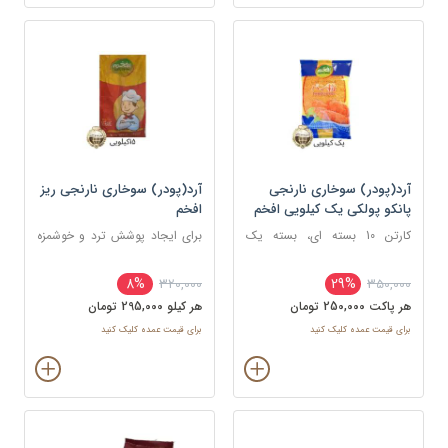
آرد(پودر) سوخاری نارنجی
آرد(پودر) سوخاری نارنجی ریز
پانکو پولکی یک کیلویی افخم
افخم
کارتن 10 بسته ای، بسته یک
برای ایجاد پوشش ترد و خوشمزه
کیلویی
روی انواع غذاها، به ویژه غذاهای
سرخ کردنی
8%
29%
320,000
350,000
هر پاکت 250,000 تومان
هر کيلو 295,000 تومان
برای قیمت عمده کلیک کنید
برای قیمت عمده کلیک کنید