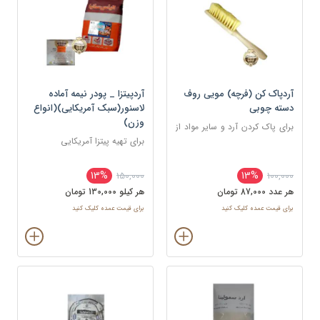
آردپاک کن (فرچه) مویی روف
آردپیتزا _ پودر نیمه آماده
دسته چوبی
لاسنور(سبک آمریکایی)(انواع
وزن)
برای پاک کردن آرد و سایر مواد از
روی سطح کار
برای تهیه پیتزا آمریکایی
13%
13%
150,000
100,000
هر عدد 87,000 تومان
هر کيلو 130,000 تومان
برای قیمت عمده کلیک کنید
برای قیمت عمده کلیک کنید