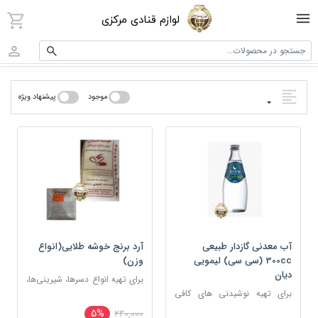
لوازم قنادی مرکزی
جستجو در محصولات...
موجود
پیشنهاد ویژه
آب معدنی گازدار طبیعی
آرد برنج خوشه طلایی(انواع
300cc (سی سی) لیمویی
وزن)
دیان
برای تهیه انواع دسرها، شیرینی‌ها،
برای تهیه نوشیدنی های کافی
سوپ‌ها، فرنی، حلوا
شاپی
5%
240,000