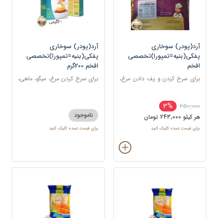
آرد(پودر) سوخاری
آرد(پودر) سوخاری
پفکی(بنیه=تمپورا)تخصصی
پفکی(بنیه=تمپورا)تخصصی
افخم
افخم 200گرم
برای سرخ کردن و پف دادن مرغ،
برای سرخ کردن مرغ، میگو، ماهی،
ماهی، میگو یا انواع سبزیجات
شنیسل، کتلت، شامی، همبرگر و
انواع غذاهای سوخاری
3%
250,000
ناموجود
هر کيلو 243,000 تومان
برای قیمت عمده کلیک کنید
برای قیمت عمده کلیک کنید