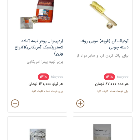
آردپاک کن (فرچه) مویی روف
آردپیتزا _ پودر نیمه آماده
دسته چوبی
لاسنور(سبک آمریکایی)(انواع
وزن)
برای پاک کردن آرد و سایر مواد از
روی سطح کار
برای تهیه پیتزا آمریکایی
13%
13%
150,000
100,000
هر عدد 87,000 تومان
هر کيلو 130,000 تومان
برای قیمت عمده کلیک کنید
برای قیمت عمده کلیک کنید