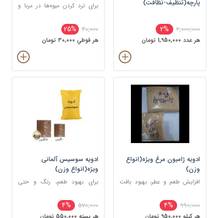
پارچه(تنظیف-نظافت)
برای ترد کردن میوه‌ها در مربا و
ترشی‌جات، حفظ شکل و بافت
آن‌ها حین پخت
25%
2%
40,000
2,000,000
هر عدد 1,950,000 تومان
هر قوطي 30,000 تومان
ادویه ژامبون مرغ ویژه(انواع
ادویه سوسیس آلمانی
وزن)
ویژه(انواع وزن)
افزایش طعم و عطر، بهبود بافت
برای بهبود طعم، رنگ و حتی
گوشت و جلوگیری از بوی زهم
نگهداری سوسیس
گوشت
4%
4%
570,000
990,000
هر کيلو 950,000 تومان
هر بسته 550,000 تومان