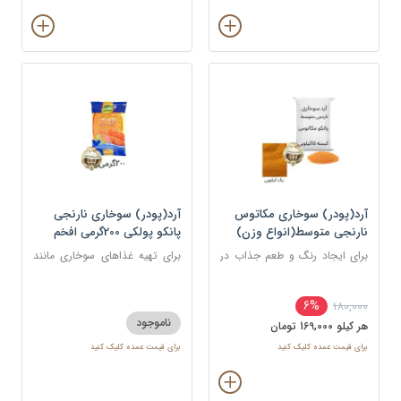
آرد(پودر) سوخاری مکاتوس
آرد(پودر) سوخاری نارنجی
نارنجی متوسط(انواع وزن)
پانکو پولکی 200گرمی افخم
برای ایجاد رنگ و طعم جذاب در
برای تهیه غذاهای سوخاری مانند
غذاهای سرخ شده مانند کراکت
مرغ، میگو، ماهی، شنیسل، و کتلت
ها، ناگت ها، مرغ، ماهی و میگو
6%
180,000
استفاده می شود.
ناموجود
هر کيلو 169,000 تومان
برای قیمت عمده کلیک کنید
برای قیمت عمده کلیک کنید