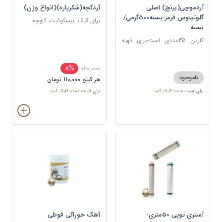
آردموچی(برنج) اصلی
آردکچه(شکرپاره)(انواع وزن)
گلوتینوس قرمز-بسته500گرمی/
برای کیک، بیسکوئیت، کلوچه
بسته
کارتن 35عددی است-برای تهیه
موچی، انواع شیرینی‌های برنجی و
کیک‌های برنجی
8%
120,000
ناموجود
هر کيلو 110,000 تومان
برای قیمت عمده کلیک کنید
برای قیمت عمده کلیک کنید
آستری توپی 50متری-
آهک خوراکی قوطی