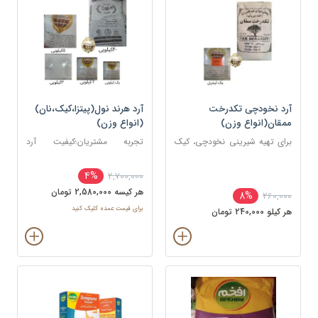
آرد نخودچی تکدرخت
آرد هرند نول(پیتزا،کیک،نان)
ممقان(انواع وزن)
(انواع وزن)
برای تهیه شیرینی نخودچی، کیک
تجربه مشتریان؛کیفیت آرد
های مختلف، برخی غذا ها
گالیکش ستاره خیلی بهتر از هرند
و باهمان قیمت
4%
2,700,000
هر کيسه 2,580,000 تومان
8%
260,000
برای قیمت عمده کلیک کنید
هر کيلو 240,000 تومان