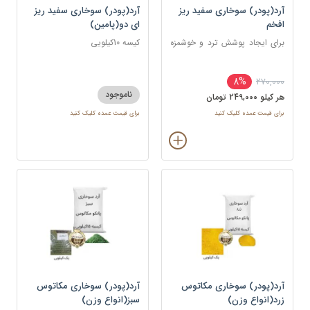
آرد(پودر) سوخاری سفید ریز
آرد(پودر) سوخاری سفید ریز
افخم
ای دو(پامین)
برای ایجاد پوشش ترد و خوشمزه
کیسه 10کیلویی
روی انواع غذاها، به ویژه غذاهای
سرخ کردنی
8%
270,000
ناموجود
هر کيلو 249,000 تومان
برای قیمت عمده کلیک کنید
برای قیمت عمده کلیک کنید
آرد(پودر) سوخاری مکاتوس
آرد(پودر) سوخاری مکاتوس
زرد(انواع وزن)
سبز(انواع وزن)