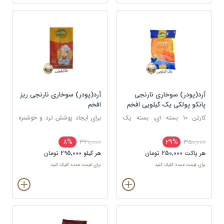
آرد(پودر) سوخاری نارنجی
آرد(پودر) سوخاری نارنجی ریز
پانکو پولکی یک کیلویی افخم
افخم
کارتن 10 بسته ای، بسته یک
برای ایجاد پوشش ترد و خوشمزه
کیلویی
روی انواع غذاها، به ویژه غذاهای
سرخ کردنی
8%
29%
320,000
350,000
هر پاکت 250,000 تومان
هر کيلو 295,000 تومان
برای قیمت عمده کلیک کنید
برای قیمت عمده کلیک کنید