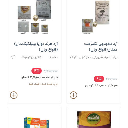
آرد نخودچی تکدرخت
آرد هرند نول(پیتزا،کیک،نان)
ممقان(انواع وزن)
(انواع وزن)
برای تهیه شیرینی نخودچی، کیک
تجربه مشتریان؛کیفیت آرد
های مختلف، برخی غذا ها
گالیکش ستاره خیلی بهتر از هرند
و باهمان قیمت
4%
2,700,000
هر کيسه 2,580,000 تومان
8%
260,000
برای قیمت عمده کلیک کنید
هر کيلو 240,000 تومان