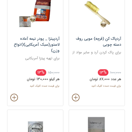
آردپاک کن (فرچه) مویی روف
آردپیتزا _ پودر نیمه آماده
دسته چوبی
لاسنور(سبک آمریکایی)(انواع
وزن)
برای پاک کردن آرد و سایر مواد از
روی سطح کار
برای تهیه پیتزا آمریکایی
13%
13%
150,000
100,000
هر عدد 87,000 تومان
هر کيلو 130,000 تومان
برای قیمت عمده کلیک کنید
برای قیمت عمده کلیک کنید