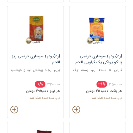
آرد(پودر) سوخاری نارنجی
آرد(پودر) سوخاری نارنجی ریز
پانکو پولکی یک کیلویی افخم
افخم
کارتن 10 بسته ای، بسته یک
برای ایجاد پوشش ترد و خوشمزه
کیلویی
روی انواع غذاها، به ویژه غذاهای
سرخ کردنی
8%
29%
320,000
350,000
هر پاکت 250,000 تومان
هر کيلو 295,000 تومان
برای قیمت عمده کلیک کنید
برای قیمت عمده کلیک کنید