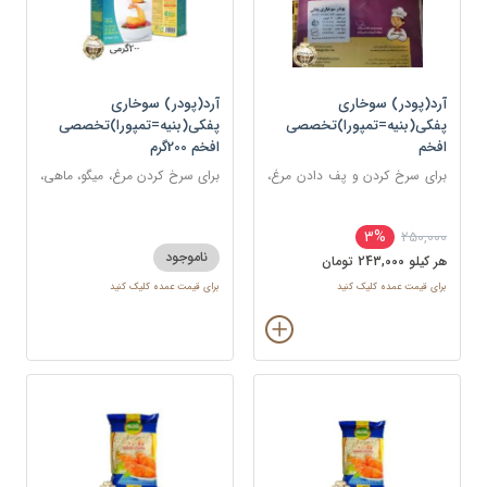
آرد(پودر) سوخاری
آرد(پودر) سوخاری
پفکی(بنیه=تمپورا)تخصصی
پفکی(بنیه=تمپورا)تخصصی
افخم
افخم 200گرم
برای سرخ کردن و پف دادن مرغ،
برای سرخ کردن مرغ، میگو، ماهی،
ماهی، میگو یا انواع سبزیجات
شنیسل، کتلت، شامی، همبرگر و
انواع غذاهای سوخاری
3%
250,000
ناموجود
هر کيلو 243,000 تومان
برای قیمت عمده کلیک کنید
برای قیمت عمده کلیک کنید