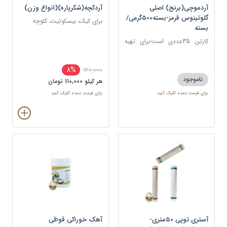
آردموچی(برنج) اصلی
آردکچه(شکرپاره)(انواع وزن)
گلوتینوس قرمز-بسته500گرمی/
برای کیک، بیسکوئیت، کلوچه
بسته
کارتن 35عددی است-برای تهیه
موچی، انواع شیرینی‌های برنجی و
کیک‌های برنجی
8%
120,000
ناموجود
هر کيلو 110,000 تومان
برای قیمت عمده کلیک کنید
برای قیمت عمده کلیک کنید
آستری توپی 50متری-
آهک خوراکی قوطی