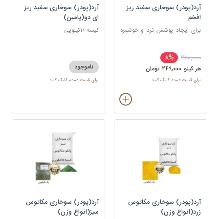
آرد(پودر) سوخاری سفید ریز
آرد(پودر) سوخاری سفید ریز
افخم
ای دو(پامین)
برای ایجاد پوشش ترد و خوشمزه
کیسه 10کیلویی
روی انواع غذاها، به ویژه غذاهای
سرخ کردنی
8%
270,000
ناموجود
هر کيلو 249,000 تومان
برای قیمت عمده کلیک کنید
برای قیمت عمده کلیک کنید
آرد(پودر) سوخاری مکاتوس
آرد(پودر) سوخاری مکاتوس
زرد(انواع وزن)
سبز(انواع وزن)