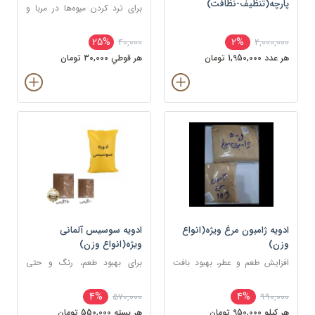
پارچه(تنظیف-نظافت)
برای ترد کردن میوه‌ها در مربا و
ترشی‌جات، حفظ شکل و بافت
آن‌ها حین پخت
25%
2%
40,000
2,000,000
هر عدد 1,950,000 تومان
هر قوطي 30,000 تومان
ادویه ژامبون مرغ ویژه(انواع
ادویه سوسیس آلمانی
وزن)
ویژه(انواع وزن)
افزایش طعم و عطر، بهبود بافت
برای بهبود طعم، رنگ و حتی
گوشت و جلوگیری از بوی زهم
نگهداری سوسیس
گوشت
4%
4%
570,000
990,000
هر کيلو 950,000 تومان
هر بسته 550,000 تومان