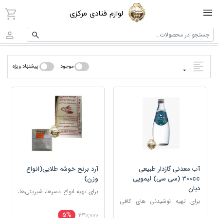
لوازم قنادی مرکزی
جستجو در محصولات...
موجود
پیشنهاد ویژه
آب معدنی گازدار طبیعی
آرد برنج خوشه طلایی(انواع
300cc (سی سی) لیمویی
وزن)
دیان
برای تهیه انواع دسرها، شیرینی‌ها،
برای تهیه نوشیدنی های کافی
سوپ‌ها، فرنی، حلوا
شاپی
5%
240,000