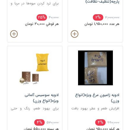
پارچه(تنظیف-نظافت)
برای ترد کردن میوه‌ها در مربا و
ترشی‌جات، حفظ شکل و بافت
آن‌ها حین پخت
25%
2%
40,000
2,000,000
هر عدد 1,950,000 تومان
هر قوطي 30,000 تومان
ادویه ژامبون مرغ ویژه(انواع
ادویه سوسیس آلمانی
وزن)
ویژه(انواع وزن)
افزایش طعم و عطر، بهبود بافت
برای بهبود طعم، رنگ و حتی
گوشت و جلوگیری از بوی زهم
نگهداری سوسیس
گوشت
4%
4%
570,000
990,000
هر کيلو 950,000 تومان
هر بسته 550,000 تومان