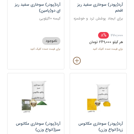
آرد(پودر) سوخاری سفید ریز
آرد(پودر) سوخاری سفید ریز
افخم
ای دو(پامین)
برای ایجاد پوشش ترد و خوشمزه
کیسه 10کیلویی
روی انواع غذاها، به ویژه غذاهای
سرخ کردنی
8%
270,000
ناموجود
هر کيلو 249,000 تومان
برای قیمت عمده کلیک کنید
برای قیمت عمده کلیک کنید
آرد(پودر) سوخاری مکاتوس
آرد(پودر) سوخاری مکاتوس
زرد(انواع وزن)
سبز(انواع وزن)