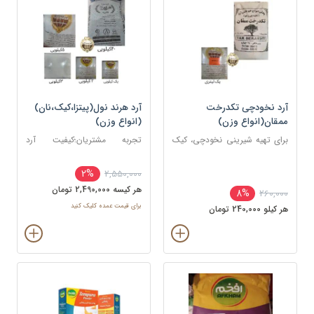
آرد نخودچی تکدرخت
آرد هرند نول(پیتزا،کیک،نان)
ممقان(انواع وزن)
(انواع وزن)
برای تهیه شیرینی نخودچی، کیک
تجربه مشتریان؛کیفیت آرد
های مختلف، برخی غذا ها
گالیکش ستاره خیلی بهتر از هرند
و باهمان قیمت
2%
2,550,000
هر کيسه 2,490,000 تومان
8%
260,000
برای قیمت عمده کلیک کنید
هر کيلو 240,000 تومان