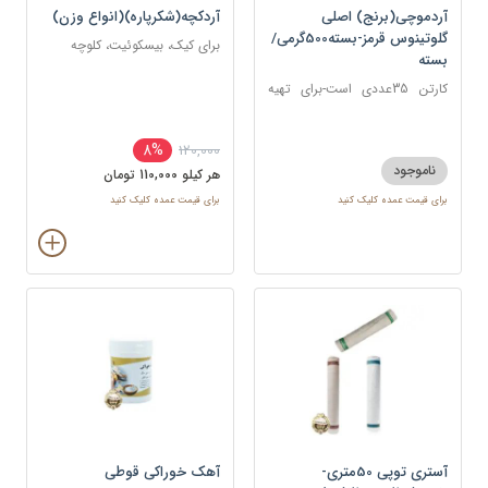
آردموچی(برنج) اصلی
آردکچه(شکرپاره)(انواع وزن)
گلوتینوس قرمز-بسته500گرمی/
برای کیک، بیسکوئیت، کلوچه
بسته
کارتن 35عددی است-برای تهیه
موچی، انواع شیرینی‌های برنجی و
کیک‌های برنجی
8%
120,000
ناموجود
هر کيلو 110,000 تومان
برای قیمت عمده کلیک کنید
برای قیمت عمده کلیک کنید
آستری توپی 50متری-
آهک خوراکی قوطی