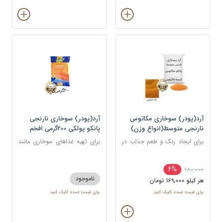
آرد(پودر) سوخاری مکاتوس
آرد(پودر) سوخاری نارنجی
نارنجی متوسط(انواع وزن)
پانکو پولکی 200گرمی افخم
برای ایجاد رنگ و طعم جذاب در
برای تهیه غذاهای سوخاری مانند
غذاهای سرخ شده مانند کراکت
مرغ، میگو، ماهی، شنیسل، و کتلت
ها، ناگت ها، مرغ، ماهی و میگو
6%
180,000
استفاده می شود.
ناموجود
هر کيلو 169,000 تومان
برای قیمت عمده کلیک کنید
برای قیمت عمده کلیک کنید