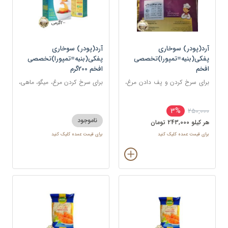
آرد(پودر) سوخاری
آرد(پودر) سوخاری
پفکی(بنیه=تمپورا)تخصصی
پفکی(بنیه=تمپورا)تخصصی
افخم
افخم 200گرم
برای سرخ کردن و پف دادن مرغ،
برای سرخ کردن مرغ، میگو، ماهی،
ماهی، میگو یا انواع سبزیجات
شنیسل، کتلت، شامی، همبرگر و
انواع غذاهای سوخاری
3%
250,000
ناموجود
هر کيلو 243,000 تومان
برای قیمت عمده کلیک کنید
برای قیمت عمده کلیک کنید