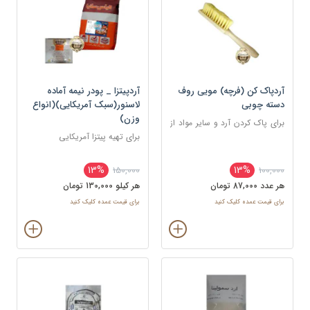
آردپاک کن (فرچه) مویی روف
آردپیتزا _ پودر نیمه آماده
دسته چوبی
لاسنور(سبک آمریکایی)(انواع
وزن)
برای پاک کردن آرد و سایر مواد از
روی سطح کار
برای تهیه پیتزا آمریکایی
13%
13%
150,000
100,000
هر عدد 87,000 تومان
هر کيلو 130,000 تومان
برای قیمت عمده کلیک کنید
برای قیمت عمده کلیک کنید