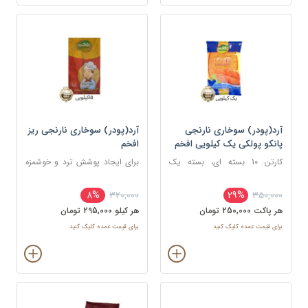
آرد(پودر) سوخاری نارنجی
آرد(پودر) سوخاری نارنجی ریز
پانکو پولکی یک کیلویی افخم
افخم
کارتن 10 بسته ای، بسته یک
برای ایجاد پوشش ترد و خوشمزه
کیلویی
روی انواع غذاها، به ویژه غذاهای
سرخ کردنی
8%
29%
320,000
350,000
هر پاکت 250,000 تومان
هر کيلو 295,000 تومان
برای قیمت عمده کلیک کنید
برای قیمت عمده کلیک کنید