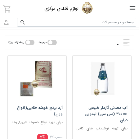
لوازم قنادی مرکزی
جستجو در محصولات...
موجود
پیشنهاد ویژه
آب معدنی گازدار طبیعی
آرد برنج خوشه طلایی(انواع
300cc (سی سی) لیمویی
وزن)
دیان
برای تهیه انواع دسرها، شیرینی‌ها،
برای تهیه نوشیدنی های کافی
سوپ‌ها، فرنی، حلوا
شاپی
5%
240,000