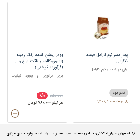
پودر دسر کرم کارامل فرمند
پودر روشن کننده رنگ زمینه
70گرمی
ژامبون،کالباس،ناگت مرغ و...
(فرآورده گوشتی)
برای تهیه دسر کرم کارامل
برای فرآوری و بهبود کیفیت
محصولات گوشتی
ناموجود
8%
850,000
برای قیمت عمده کلیک کنید
هر کيلو 780,000 تومان
اصفهان، چهارراه تختی، خیابان مسجد سید، بعداز سه راه طیب، لوازم قنادی مرکزی