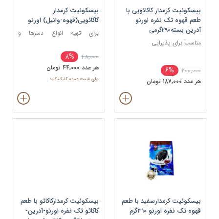
بیسکوئیت کرمدار کاکائویی با
بیسکوئیت کرمدار
طعم قهوه تک نفره اورنو
کاکائویی(قهوه-وانیل) اورنو
آدرین بسته290گرمی
برای تهیه انواع دسرها و
مناسب برای پذیرایی
شیرینی‌ها مانند کیک، بستنی،
شیک، موس و اسموتی
8%
48,000
هر عدد 44,000 تومان
6%
200,000
برای قیمت عمده کلیک کنید
هر عدد 187,000 تومان
بیسکوئیت کرمدارسفید با طعم
بیسکوئیت کرمدارکاکائو با طعم
قهوه تک نفره اورنو 310گرم
کاکائو تک نفره اورنو-آدرین-