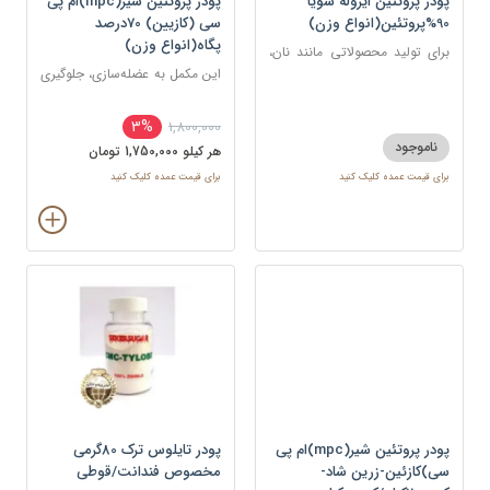
پودر پروتئین ایزوله سویا
پودر پروتئین شیر(mpc)ام پی
90%پروتئین(انواع وزن)
سی (کازیین) 70درصد
پگاه(انواع وزن)
برای تولید محصولاتی مانند نان،
بیسکوئیت و نوشیدنی های
این مکمل به عضله‌سازی، جلوگیری
پروتئینی
از تحلیل عضلانی، ریکاوری و
افزایش قدرت کمک می‌کند.
3%
1,800,000
ناموجود
هر کيلو 1,750,000 تومان
برای قیمت عمده کلیک کنید
برای قیمت عمده کلیک کنید
پودر پروتئین شیر(mpc)ام پی
پودر تایلوس ترک 80گرمی
سی)کازئین-زرین شاد-
مخصوص فندانت/قوطی