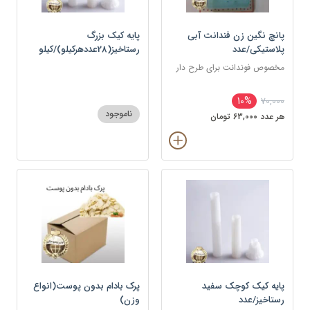
پانچ نگین زن فندانت آبی
پایه کیک بزرگ
پلاستیکی/عدد
رستاخیز(28عددهرکیلو)/کیلو
مخصوص فوندانت برای طرح دار
10%
70,000
ناموجود
هر عدد 63,000 تومان
پایه کیک کوچک سفید
پرک بادام بدون پوست(انواع
رستاخیز/عدد
وزن)