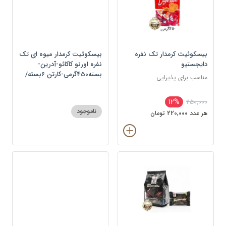
بیسکوئیت کرمدار تک نفره
بیسکوئیت کرمدار میوه ای تک
دایجستیو
نفره اورنو کاکائو-آدرین-
بسته450گرمی-کارتن 6بسته/
مناسب برای پذیرایی
کارتن-بسته
12%
250,000
ناموجود
هر عدد 220,000 تومان