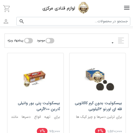
لوازم قنادی مرکزی
جستجو در محصولات...
موجود
پیشنهاد ویژه
بیسکوئیت بدون کرم کاکائویی
بیسکوئیت پتی بور وانیلی
فله ای اورنو 3کیلویی
آدرین 200گرمی
برای تزئین دسرها و چیز کیک‌ ها
برای تهیه انواع دسرها مانند
تیرامیسو، دسر لیوانی و رولت‌های
یخچالی
7%
4%
75,000
1,560,000