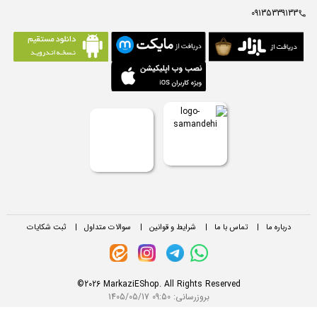
09135339133
درباره ما
|
تماس با ما
|
شرایط و قوانین
|
سوالات متداول
|
ثبت شکایات
©2026 MarkaziEShop. All Rights Reserved
بروزرسانی:
1405/05/17 09:50