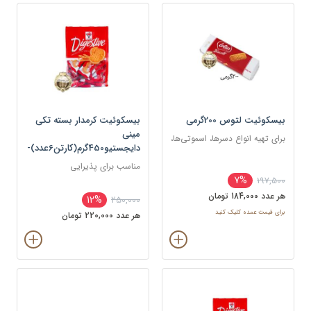
بیسکوئیت لتوس 200گرمی
بیسکوئیت کرمدار بسته تکی
مینی
برای تهیه انواع دسرها، اسموتی‌ها،
دایجستیو450گرم(کارتن6عدد)-
و کیک‌ها به عنوان لایه یا تزئین
اورنو-آدرین/کارتن-عدد
مناسب برای پذیرایی
7%
197,500
هر عدد 184,000 تومان
12%
250,000
برای قیمت عمده کلیک کنید
هر عدد 220,000 تومان